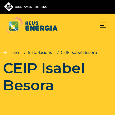
Vés al contingut
Inici
Instal·lacions
CEIP Isabel Besora
CEIP Isabel
Besora